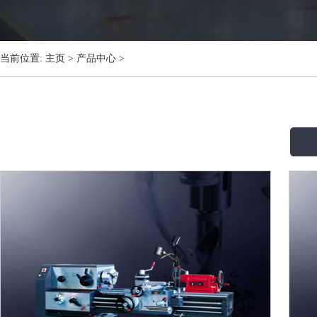
当前位置:
主页
>
产品中心
>