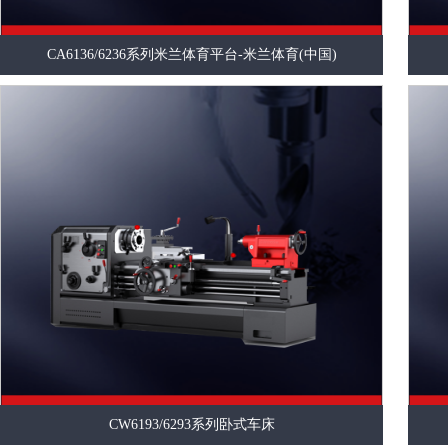
CA6136/6236系列米兰体育平台-米兰体育(中国)
CW6193/6293系列卧式车床