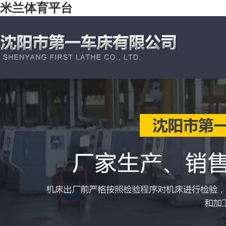
米兰体育平台