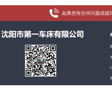
如果您有任何问题或疑问，