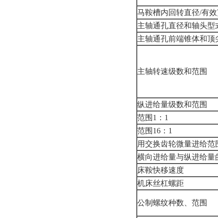
马鞍槽内回转直径/有效
主轴通孔直径和轴头型
主轴通孔前端锥体和顶
主轴转速级数和范围
纵进给量级数和范围
范围1：1
范围16：1
用交换齿轮微量进给范
横向进给量与纵进给量
床鞍快移速度
机床丝杠螺距
公制螺纹种数、范围