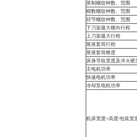
英制螺纹种数、范围
模数螺纹种数、范围
径节螺纹种数、范围
下刀架最大横向行程
上刀架最大行程
尾座套筒行程
尾座套筒锥度
床身导轨宽度及淬火硬
主电机功率
快速电机功率
冷却泵电机功率
机床宽度×高度/包装宽