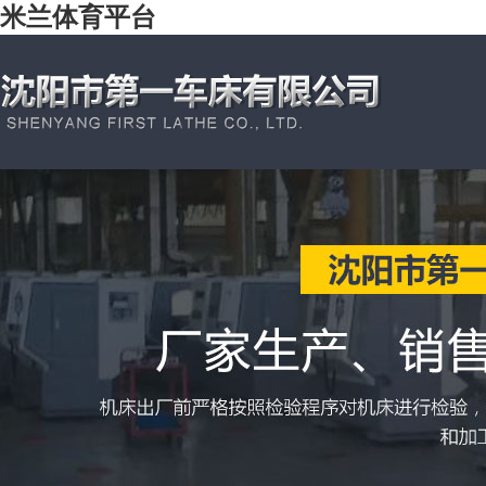
米兰体育平台