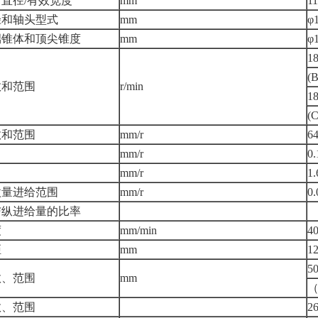
直径/有效宽度
mm
11
径和轴头型式
mm
φ
端锥体和顶尖锥度
mm
φ
1
(
数和范围
r/min
1
(
数和范围
mm/r
6
mm/r
0.
mm/r
1.
微量进给范围
mm/r
0.
与纵进给量的比率
度
mm/min
4
距
mm
1
5
数、范围
mm
（
数、范围
26