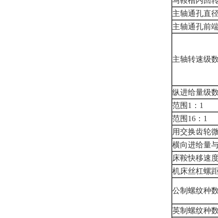
马鞍槽内回转
主轴通孔直
主轴通孔前
主轴转速级
纵进给量级
范围1：1
范围16：1
用交换齿轮
横向进给量
床鞍快移速
机床丝杠螺
公制螺纹种
英制螺纹种