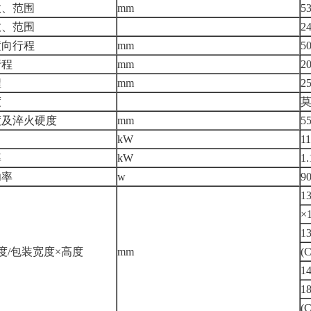
数、范围
mm
5
数、范围
2
横向行程
mm
5
行程
mm
2
程
mm
2
度
莫
度及淬火硬度
mm
5
kW
11
率
kW
1.
功率
w
9
1
×
1
度/包装宽度×高度
mm
(
1
1
(