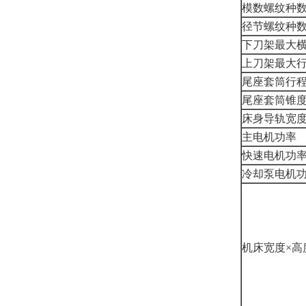
模数螺纹种
径节螺纹种
下刀架最大
上刀架最大
尾座套筒行
尾座套筒锥
床身导轨宽
主电机功率
快速电机功
冷却泵电机
机床宽度×高