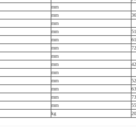
mm
mm
3
mm
mm
5
mm
6
mm
7
mm
mm
4
mm
mm
5
mm
6
mm
7
mm
5
kg
2