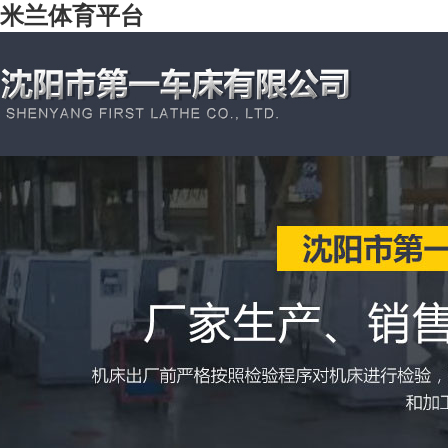
米兰体育平台