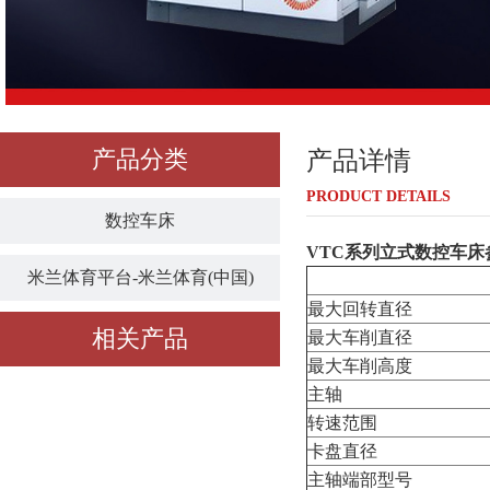
产品分类
产品详情
PRODUCT DETAILS
数控车床
VTC系列立式数控车床
米兰体育平台-米兰体育(中国)
最大回转直径
相关产品
最大车削直径
最大车削高度
主轴
转速范围
卡盘直径
主轴端部型号